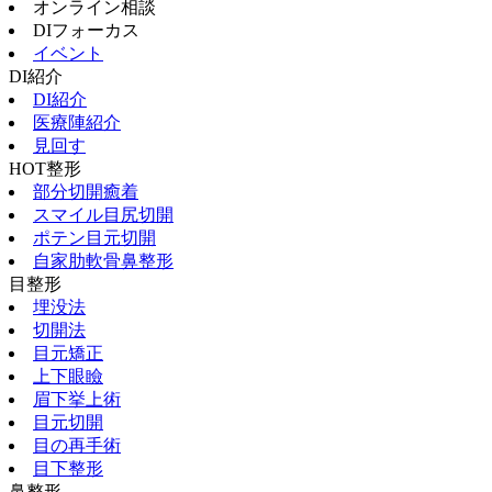
オンライン相談
DIフォーカス
イベント
DI紹介
DI紹介
医療陣紹介
見回す
HOT整形
部分切開癒着
スマイル目尻切開
ポテン目元切開
自家肋軟骨鼻整形
目整形
埋没法
切開法
目元矯正
上下眼瞼
眉下挙上術
目元切開
目の再手術
目下整形
鼻整形