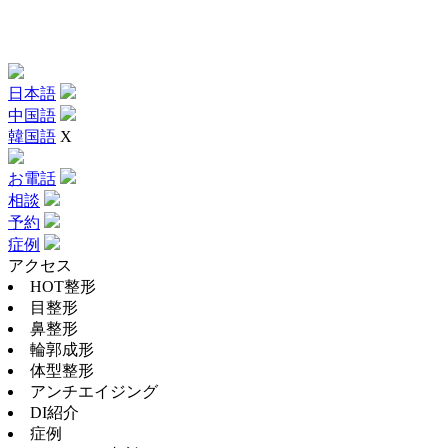
日本語
中国語
韓国語
X
お電話
相談
予約
症例
アクセス
HOT整形
目整形
鼻整形
輪郭成形
体型整形
アンチエイジング
DI紹介
症例