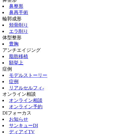
鼻整形
鼻再手術
輪郭成形
頬骨削り
エラ削り
体型整形
豊胸
アンチエイジング
脂肪移植
額挙上
症例
モデルストーリー
症例
リアルセルフィ‐
オンライン相談
オンライン相談
オンライン予約
DIフォーカス
お知らせ
サンキューDI
ディアイTV