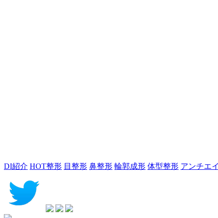
DI紹介
HOT整形
目整形
鼻整形
輪郭成形
体型整形
アンチエ