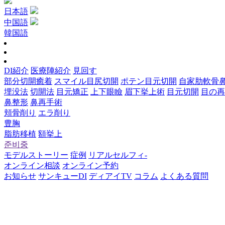
日本語
中国語
韓国語
DI紹介
医療陣紹介
見回す
部分切開癒着
スマイル目尻切開
ポテン目元切開
自家肋軟骨
埋没法
切開法
目元矯正
上下眼瞼
眉下挙上術
目元切開
目の再
鼻整形
鼻再手術
頬骨削り
エラ削り
豊胸
脂肪移植
額挙上
준비중
モデルストーリー
症例
リアルセルフィ‐
オンライン相談
オンライン予約
お知らせ
サンキューDI
ディアイTV
コラム
よくある質問