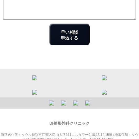
早い相談
申込する
DI整形外科クリニック
道路名住所：ソウル特別市江南区島山大路111エスタワー9,10,13,14,15階
(地番住所：ソウ