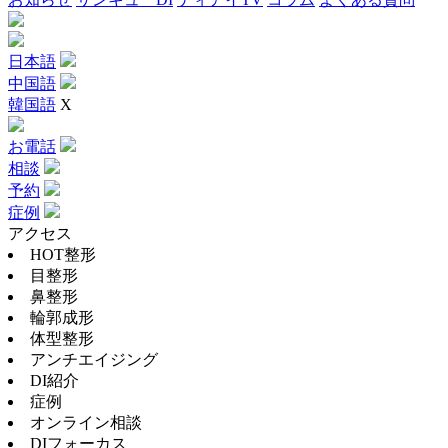
日本語
中国語
韓国語
X
お電話
相談
予約
症例
アクセス
HOT整形
目整形
鼻整形
輪郭成形
体型整形
アンチエイジング
DI紹介
症例
オンライン相談
DIフォーカス