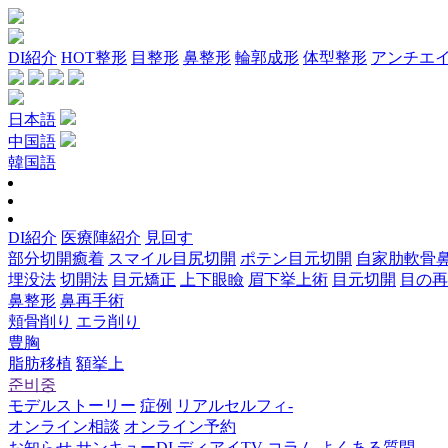
DI紹介
HOT整形
目整形
鼻整形
輪郭成形
体型整形
アンチエ
日本語
中国語
韓国語
DI紹介
医療陣紹介
見回す
部分切開癒着
スマイル目尻切開
ポテン目元切開
自家肋軟骨
埋没法
切開法
目元矯正
上下眼瞼
眉下挙上術
目元切開
目の再
鼻整形
鼻再手術
頬骨削り
エラ削り
豊胸
脂肪移植
額挙上
준비중
モデルストーリー
症例
リアルセルフィ‐
オンライン相談
オンライン予約
お知らせ
サンキューDI
ディアイTV
コラム
よくある質問