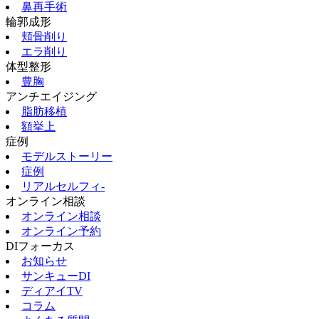
鼻再手術
輪郭成形
頬骨削り
エラ削り
体型整形
豊胸
アンチエイジング
脂肪移植
額挙上
症例
モデルストーリー
症例
リアルセルフィ‐
オンライン相談
オンライン相談
オンライン予約
DIフォーカス
お知らせ
サンキューDI
ディアイTV
コラム