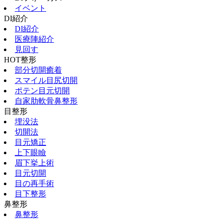
イベント
DI紹介
DI紹介
医療陣紹介
見回す
HOT整形
部分切開癒着
スマイル目尻切開
ポテン目元切開
自家肋軟骨鼻整形
目整形
埋没法
切開法
目元矯正
上下眼瞼
眉下挙上術
目元切開
目の再手術
目下整形
鼻整形
鼻整形