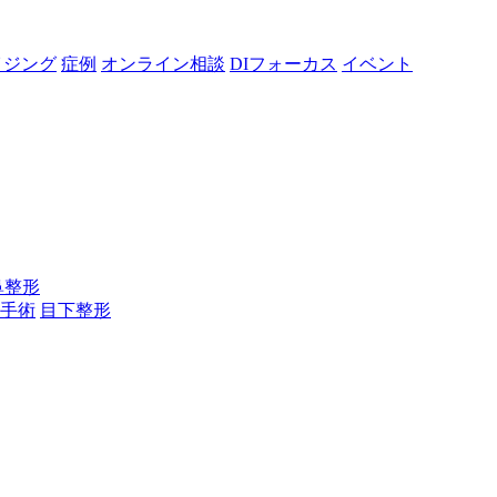
イジング
症例
オンライン相談
DIフォーカス
イベント
鼻整形
手術
目下整形