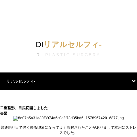
DI
リアルセルフィ‐
DI
PLASTIC SURGERY
リアルセルフィ‐
二重整形、目尻切開しました~
본문
普通釣り目で強く映る印象になってよく誤解されたことがありまして本用にストレ
スでした。