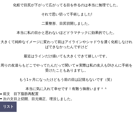
化粧で目尻が下がって広がってる目を作るのは本当に無理でした。
それで思い切って手術しました!
二重整形、目尻切開しました。
本当に私の目かと思わないほどドラマチックに効果的でした。
大きくて純粋なイメージに変わって前はアイラインやシャドウを濃く化粧しなけれ
ばできなかったんですけど
最近はラインだけ描いても大きくできて嬉しいです。
周りの友達らもどこでやってたんだって聞いてｗ実際は私の友人もDIさんに手術を
受けたこともありますし。
もう1ヶ月になったけどもう前の目は記憶もないです（笑）
本当に気に入れて幸せです！有難う御座います＾＾
前文
目下脂肪再配置
次の文
目上切開、目元矯正、埋没しました。
リスト